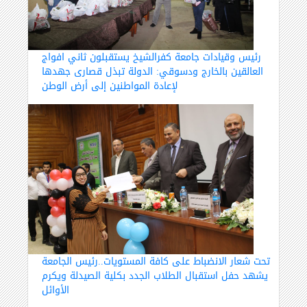
رئيس وقيادات جامعة كفرالشيخ يستقبلون ثاني افواج
العالقين بالخارج ودسوقي: الدولة تبذل قصارى جهدها
لإعادة المواطنين إلى أرض الوطن
تحت شعار الانضباط على كافة المستويات..رئيس الجامعة
يشهد حفل استقبال الطلاب الجدد بكلية الصيدلة ويكرم
الأوائل