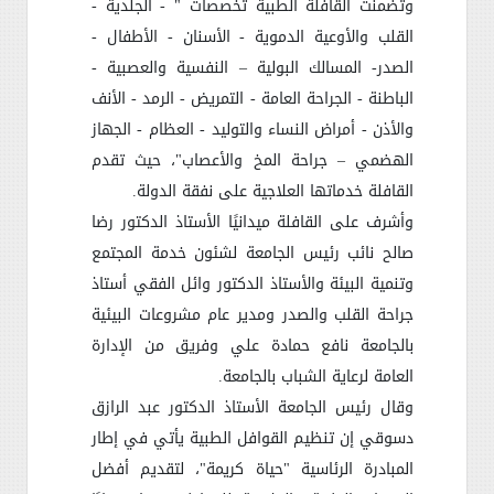
وتضمنت القافلة الطبية تخصصات " - الجلدية -
القلب والأوعية الدموية - الأسنان - الأطفال -
الصدر- المسالك البولية – النفسية والعصبية -
الباطنة - الجراحة العامة - التمريض - الرمد - الأنف
والأذن - أمراض النساء والتوليد - العظام - الجهاز
الهضمي – جراحة المخ والأعصاب"، حيث تقدم
القافلة خدماتها العلاجية على نفقة الدولة.
وأشرف على القافلة ميدانيًا الأستاذ الدكتور رضا
صالح نائب رئيس الجامعة لشئون خدمة المجتمع
وتنمية البيئة والأستاذ الدكتور وائل الفقي أستاذ
جراحة القلب والصدر ومدير عام مشروعات البيئية
بالجامعة نافع حمادة علي وفريق من الإدارة
العامة لرعاية الشباب بالجامعة.
وقال رئيس الجامعة الأستاذ الدكتور عبد الرازق
دسوقي إن تنظيم القوافل الطبية يأتي في إطار
المبادرة الرئاسية "حياة كريمة"، لتقديم أفضل