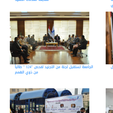
ي
ل
الجامعة تستقبل لجنة من التجنيد لفحص "124 " طالباً
من ذوي الهمم