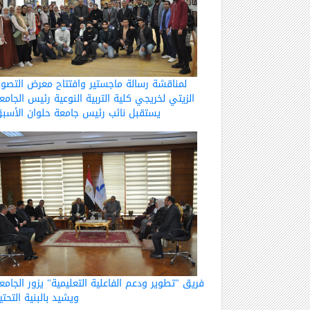
لمناقشة رسالة ماجستير وافتتاح معرض التصوي
الزيتي لخريجي كلية التربية النوعية رئيس الجامع
يستقبل نائب رئيس جامعة حلوان الأسب
فريق "تطوير ودعم الفاعلية التعليمية" يزور الجامع
ويشيد بالبنية التحتي