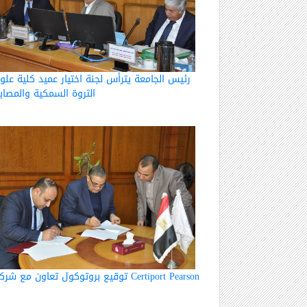
رئيس الجامعة يترأس لجنة اختيار عميد كلية علو
الثروة السمكية والمصاي
توقيع بروتوكول تعاون مع شركة Certiport Pearson