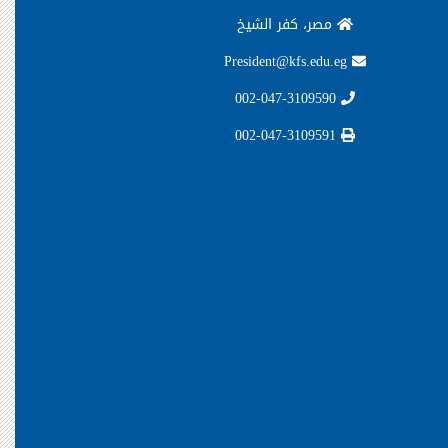
مصر، كفر الشيخ
President@kfs.edu.eg
002-047-3109590
002-047-3109591