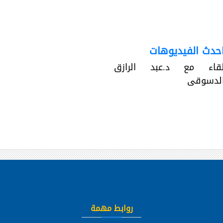
حدث الفيديوهات
قاء مع د.عبد الرازق
لدسوقى
روابط مهمة