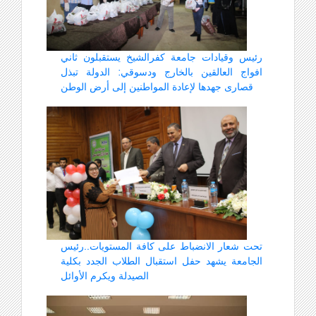
رئيس وقيادات جامعة كفرالشيخ يستقبلون ثاني
افواج العالقين بالخارج ودسوقي: الدولة تبذل
قصارى جهدها لإعادة المواطنين إلى أرض الوطن
تحت شعار الانضباط على كافة المستويات..رئيس
الجامعة يشهد حفل استقبال الطلاب الجدد بكلية
الصيدلة ويكرم الأوائل