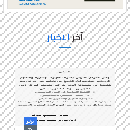
e
x
v
t
i
o
u
s
آخر
الاخبار