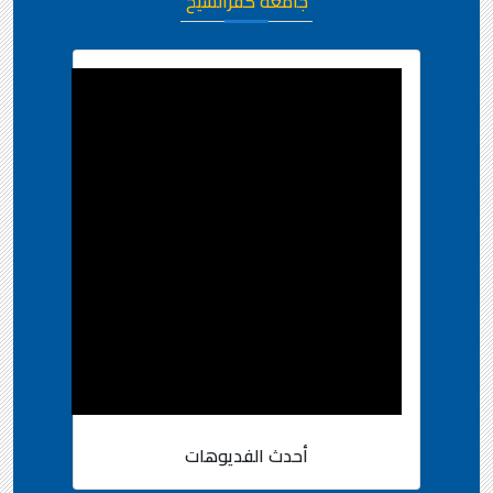
جامعة كفرالشيخ
أحدث الفديوهات