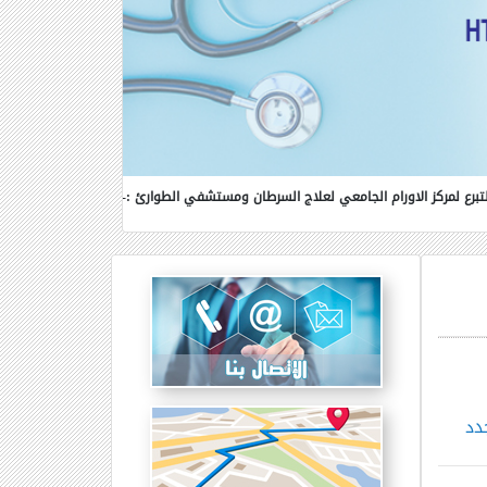
الجامعي لعلاج السرطان ومستشفي الطوارئ :- (بنك الاسكندرية:800800 - بنك مصر:231/1/111111-المصرف المتحد:666666-البنك الاهلي:01000810002-البريد المصري:0900112000559818)فرع كفرالشيخ
دد