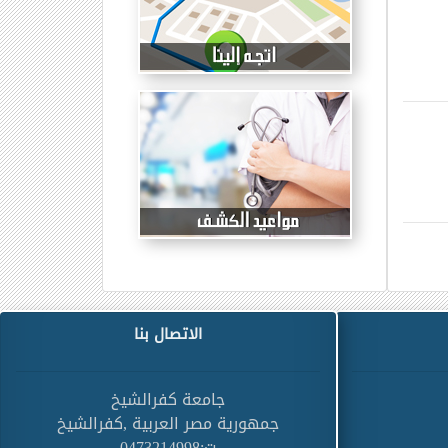
الاتصال بنا
جامعة كفرالشيخ
جمهورية مصر العربية ,كفرالشيخ
ت:0473214998