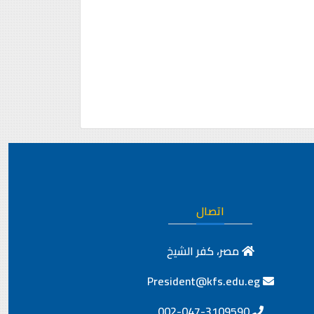
اتصال
مصر، كفر الشيخ
President@kfs.edu.eg
002-047-3109590