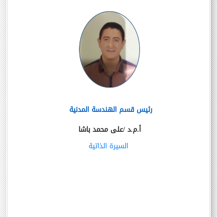
رئيس قسم الهندسة المدنية
أ.م.د /على محمد باشا
السيرة الذاتية