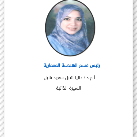
رئيس قسم الهندسة المعمارية
أ.م.د / داليا شبل سعيد شبل
السيرة الذاتية