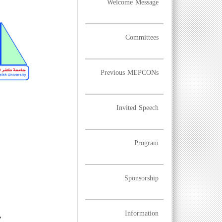
Welcome Message
Committees
Previous MEPCONs
Invited Speech
Program
Sponsorship
Information