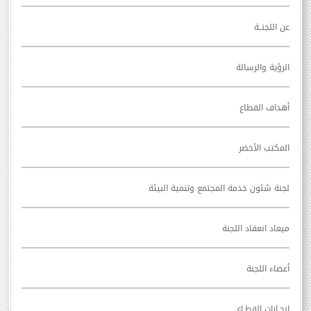
عن اللجنــة
الرؤية والرسالة
أهداف القطاع
المكتب الأخضر
لجنة شئون خدمة المجتمع وتنمية البيئة
ميعاد انعقاد اللجنة
أعضاء اللجنة
انجـازات القطـاع