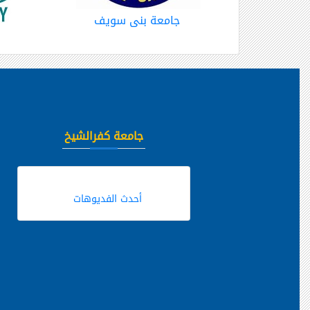
جامعة بنى سويف
جامعة كفرالشيخ
أحدث الفديوهات