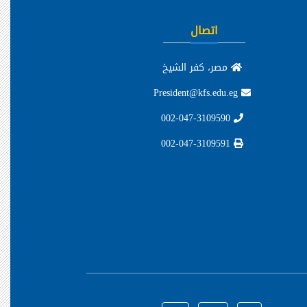
اتصال
مصر، كفر الشيخ
President@kfs.edu.eg
002-047-3109590
002-047-3109591