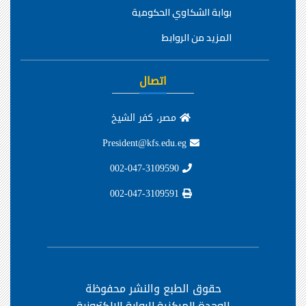
بوابة الشكاوي الحكومية
المزيد من الروابط
اتصال
مصر، كفر الشيخ
President@kfs.edu.eg
002-047-3109590
002-047-3109591
حقوق الطبع والنشر محفوظة
للوحدة المركزية للبوابة الإلكترونية