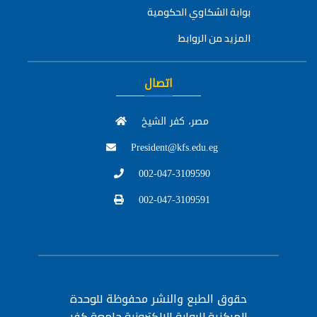
بوابة الشكاوي الحكومية
المزيد من الروابط
اتصال
مصر، كفر الشيخ
President@kfs.edu.eg
002-047-3109590
002-047-3109591
حقوق الطبع والنشر محفوظة
للوحدة
المركزية للبوابة الإلكترونية جامعة كفر