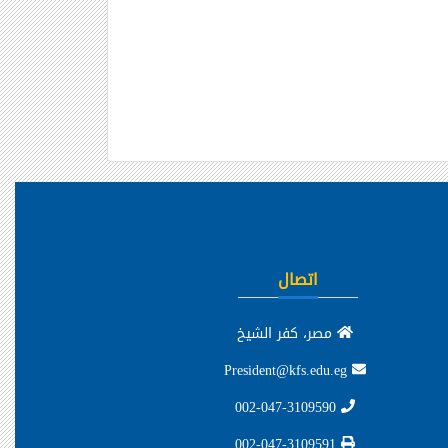
اتصال
مصر، كفر الشيخ
President@kfs.edu.eg
002-047-3109590
002-047-3109591