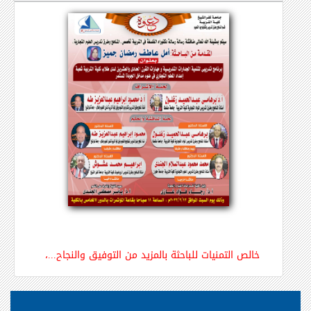
خالص التمنيات للباحثة بالمزيد من التوفيق والنجاح...،