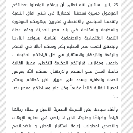
25 يناير سائلين الله تعالى أن يرعاكم لتواصلوا بعطائكم
الموصول مسيرة نهضتنا الحضارية في شتى آفاق التنمية
وتقدمنا السياسي والاقتصادي فخورين بجهودكم الموفورة
والعظيمة والمخلصة في بناء مصر الحديثة ودفع عجلة
التنمية الاقتصادية والاجتماعية الشاملة بسواعد ابناءها
وليتحقق لشعب مصر العظيم بكم ومعكم آماله في التقدم
والرفعة والازدهار والاستقرار في ظل قيادتكم الحكيمة ،،
داعمين ومؤازرين قراراتكم الحكيمة لتتخطى مصرنا الغالية
كافـــة المحـن نحــو التقــدم والازدهــار. متعكم الله بموفور
الصحة والعافية وسدد على طريق الخير خطاكم ودمتم
لمصرنا الغالية قائداً عظيماً وكل عام وسيادتكم ومصر بخير
،،،"
وأشاد سيادته بدور الشرطة المصرية الأصيل و عطاء رجالها
قيادةً وضباطًا وجنودًا، الذى لا ينضب في محاربة الإرهاب
والتصدي لمحاولات زعزعة استقرار الوطن و بتضحياتهم