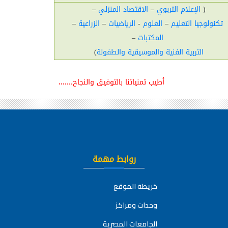
(
الإعلام التربوي
–
الاقتصاد المنزلي
–
تكنولوجيا التعليم
–
العلوم
-
الرياضيات
–
الزراعية
–
المكتبات
–
التربية الفنية والموسيقية والطفولة
)
أطيب تمنياتنا بالتوفيق والنجاح،،،،،،،
روابط مهمة
خريطة الموقع
وحدات ومراكز
الجامعات المصرية