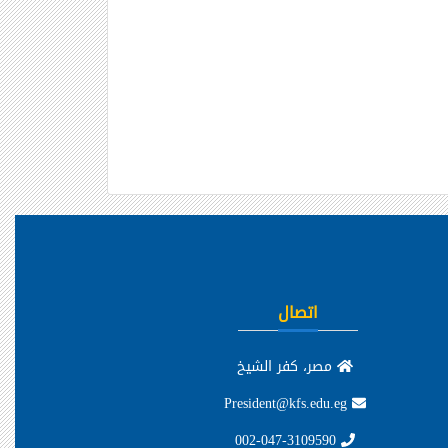
اتصال
مصر، كفر الشيخ
President@kfs.edu.eg
002-047-3109590