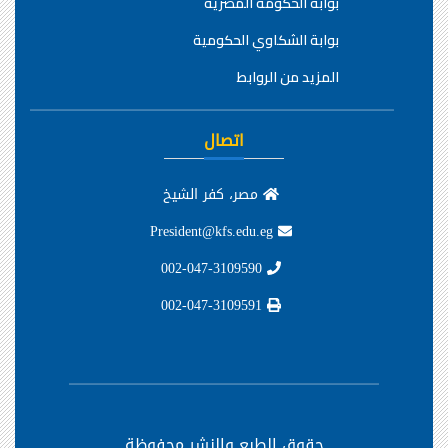
بوابة الحكومة المصرية
بوابة الشكاوي الحكومية
المزيد من الروابط
اتصال
مصر، كفر الشيخ
President@kfs.edu.eg
002-047-3109590
002-047-3109591
حقوق الطبع والنشر محفوظة