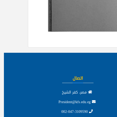
اتصال
مصر، كفر الشيخ
President@kfs.edu.eg
002-047-3109590