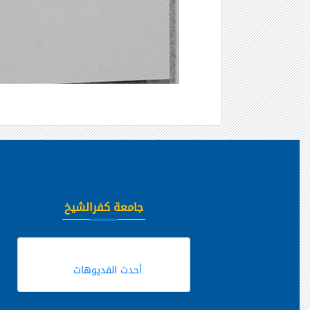
جامعة كفرالشيخ
أحدث الفديوهات