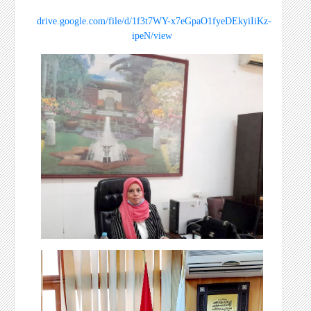
drive.google.com/file/d/1f3t7WY-x7eGpaO1fyeDEkyiIiKz-
ipeN/view