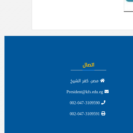
اتصال
مصر، كفر الشيخ
President@kfs.edu.eg
002-047-3109590
002-047-3109591