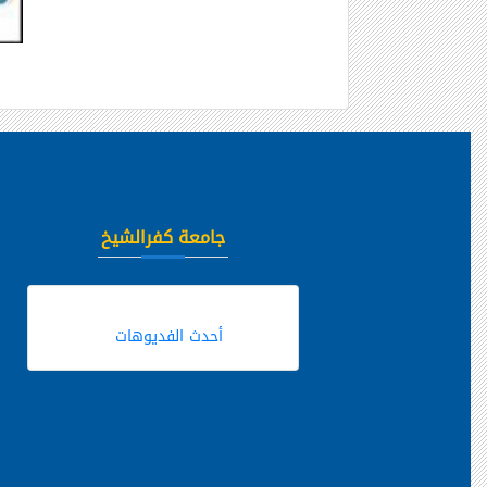
جامعة كفرالشيخ
أحدث الفديوهات