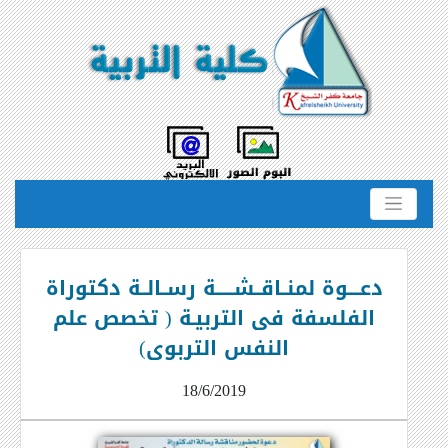
دعــــوة لمنــاقــشــــــة رســالــة دكتوراة
الفلسفة فى التربيـة ( تخصص علم
النفس التربوى)
18/6/2019