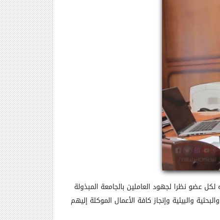
لدكتور/ ماجد عبدالتواب القمرى رئيس الجامعة بصرف مكافأة للعاملين بكليات وإدارات الجامعة وذلك بواقع 700 جنيه لكل عضو نظرا لجهود العاملين بالجامعة المبذولة
بحثية والبيئية وإنجاز كافة الأعمال الموكلة إليهم