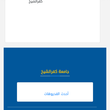
كفرالشيخ
جامعة كفرالشيخ
أحدث الفديوهات