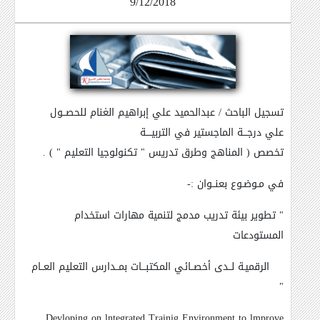
9/12/2018
تسجيل الباحث / عبدالحميد علي إبراهيم الغنام للحصــول
علي درجـــة الماجستير في التربيــــة
تخصص ( المناهج وطرق تدريس " تكنولوجيا التعليم " ) .
في مـوضـوع بعنــوان :-
" تطوير بيئة تدريب مدمج لتنمية مهارات استخدام
المستودعات
الرقميـة لــدى أخصــائي المكتبـــات بمــدارس التعليم العــام
"
Devloping on lntegrated Trainig Environment to lmprove