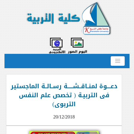
دعــــوة لمنــاقــشــــــة رســالــة الماجستير
فى التربيـة ( تخصص علم النفس
التربوى)
20/12/2018