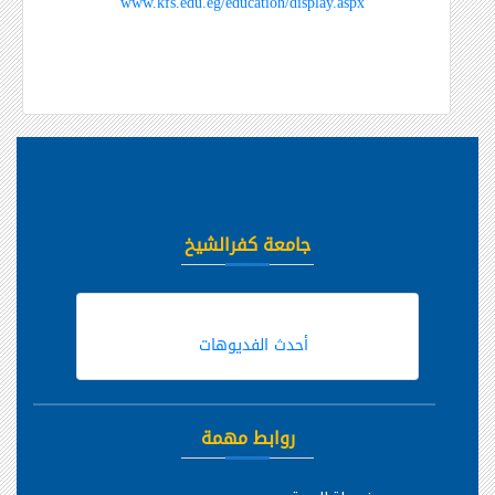
www.kfs.edu.eg/education/display.aspx
جامعة كفرالشيخ
أحدث الفديوهات
روابط مهمة