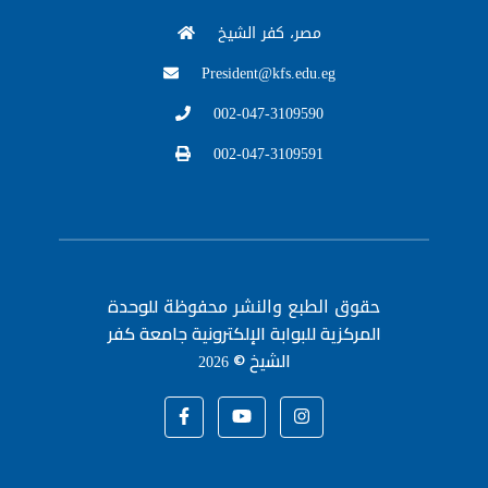
مصر، كفر الشيخ
President@kfs.edu.eg
002-047-3109590
002-047-3109591
حقوق الطبع والنشر محفوظة
للوحدة
المركزية للبوابة الإلكترونية جامعة كفر
الشيخ ©
2026