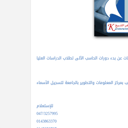
ات عن بدء دورات الحاسب الآلى لطلاب الدراسات العليا
للإستعلام
047/3257995
0143863370