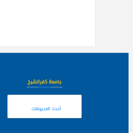
جامعة كفرالشيخ
أحدث الفديوهات