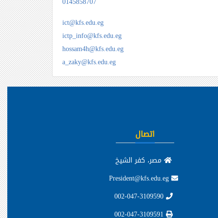
0145858707
ict@kfs.edu.eg
ictp_info@kfs.edu.eg
hossam4h@kfs.edu.eg
a_zaky@kfs.edu.eg
اتصال
مصر، كفر الشيخ
President@kfs.edu.eg
002-047-3109590
002-047-3109591