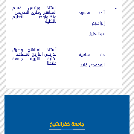
أستاذ ورئيس قسم
-
المناهج وطرق التدريس
أ.د/ محمود
وتكنولوجيا التعليم
بالكلية
إبراهيم
عبدالعزيز
أستاذ المناهج وطرق
-
تدريس التاريخ المساعد
د./ سامية
بكلية التربية جامعة
طنطا
المحمدي فايد
جامعة كفرالشيخ