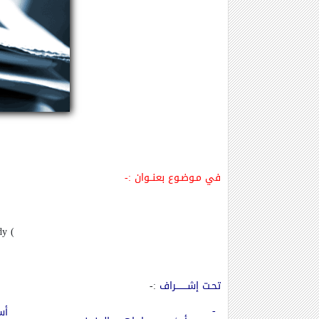
في مـوضـوع بعنــوان
:-
udy
(
تحـت إشــــــــراف
:-
-
أس