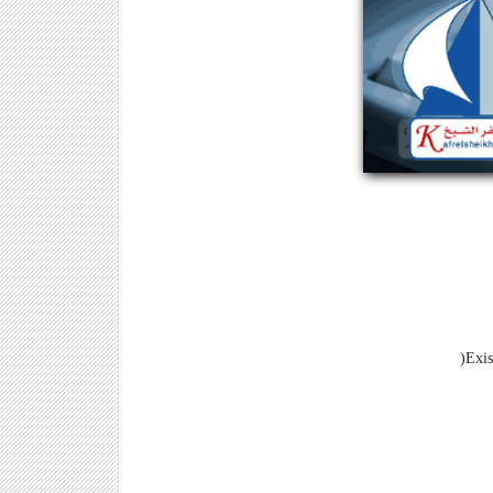
)
Exis