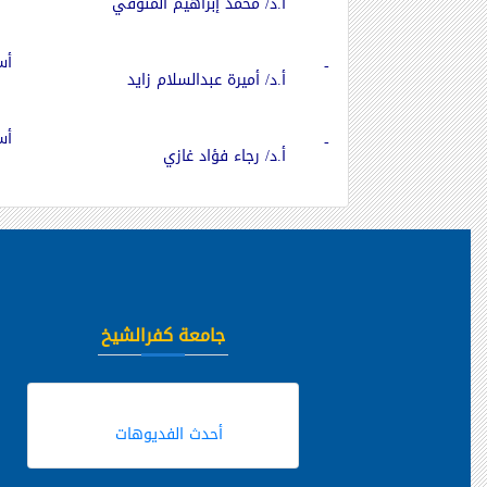
أ.د/ محمد إبراهيم المنوفي
أس
-
أ.د/ أميرة عبدالسلام زايد
أس
-
أ.د/ رجاء فؤاد غازي
جامعة كفرالشيخ
أحدث الفديوهات