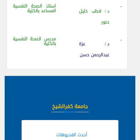
أستاذ الصحة النفسية
-
المساعد بالكلية
د./ قطب خليل
حنور
مدرس الصحة النفسية
-
بالكلية
د./ عزة
عبدالرحمن حسن
جامعة كفرالشيخ
أحدث الفديوهات