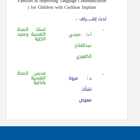
Families in Improving Tanguage Communication
)
for ChiIdren with CochIear ImpIant
تحـت إشــــــــراف
:-
أستاذ الصحة
-
النفسية وعميد
أ.د/ صبحي
الكلية
عبدالفتاح
الكفوري
مدرس الصحة
-
النفسية
د./ مروة
بالكلية
نشأت
معوض