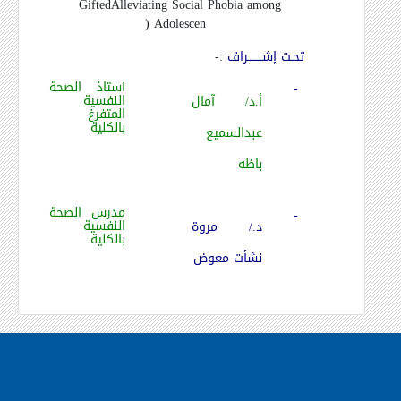
Gifted
Alleviating Social Phobia among
)
Adolescen
تحـت إشــــــــراف
:-
أستاذ الصحة
-
النفسية
أ.د/ آمال
المتفرغ
بالكلية
عبدالسميع
باظه
مدرس الصحة
-
النفسية
د./ مروة
بالكلية
نشأت معوض