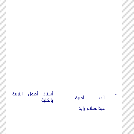
-
أستاذ أصول التربية
أ.د/ أميرة
بالكلية
عبدالسلام زايد