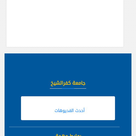
جامعة كفرالشيخ
أحدث الفديوهات