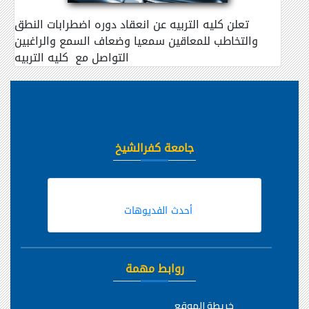
تعلن كليه التربيه عن انعقاد دوره اضطرابات النطق
والتخاطب للمعاقين سمعيا وضعاف السمع والراغبين
التواصل مع كليه التربيه
جامعة كفرالشيخ
أحدث الفديوهات
روابط مهمة
خريطة الموقع