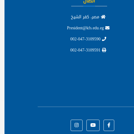
اتصال
مصر، كفر الشيخ
President@kfs.edu.eg
002-047-3109590
002-047-3109591