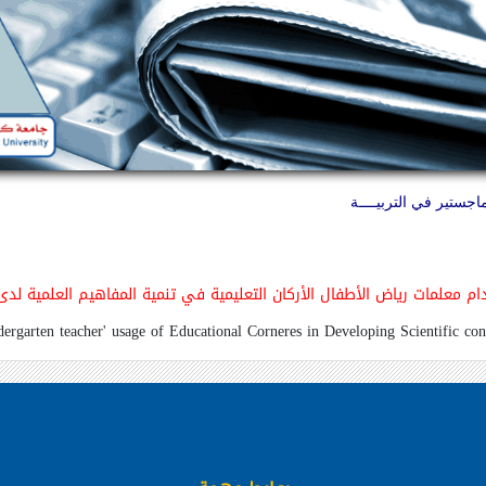
اجستير في التربيــــة
م معلمات رياض الأطفال الأركان التعليمية في تنمية المفاهيم العلمية ل
ergarten teacher' usage of Educational Corneres in Developing Scientific con