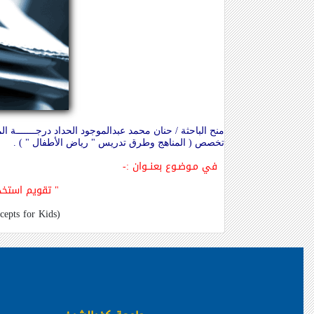
منح الباحثة / حنان محمد عبدالموجود الحداد درجـــــــة الم
تخصص ( المناهج وطرق تدريس " رياض الأطفال " ) .
في مـوضـوع بعنــوان
:-
"
تقويم استخدا
cepts for Kids)