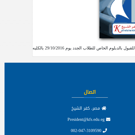
اتصال
مصر، كفر الشيخ
President@kfs.edu.eg
002-047-3109590