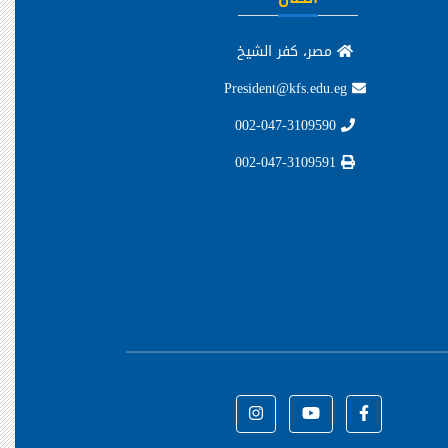
مصر، كفر الشيخ
President@kfs.edu.eg
002-047-3109590
002-047-3109591