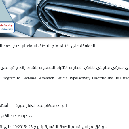
الموافقة على اقتراح منح الباحثة/ اسماء ابراهيم احمد ا
ادى معرفى سلوكى لخفض اضطراب الانتباه المصحوب بنشاط زائد واثره على ا
 Program to Decrease Attention Deficit Hyperactivity Disorder and Its Effe
ا.م. د/ سهام عبد الغفار عليوة
ا.د/ فريده عبد ا
- وافق مجلس قسم الصحة النفسية بتاريخ 25 /10/2015 على اقتراح تشكيل لجنة الحكم والمناقشة على النحو التالي: