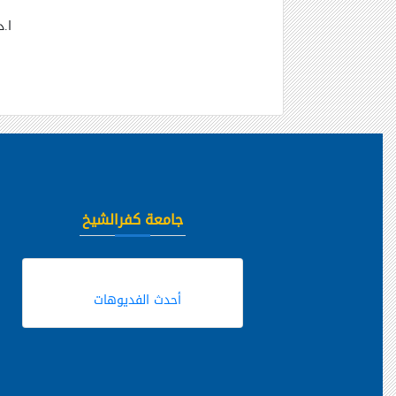
ا.
جامعة كفرالشيخ
أحدث الفديوهات