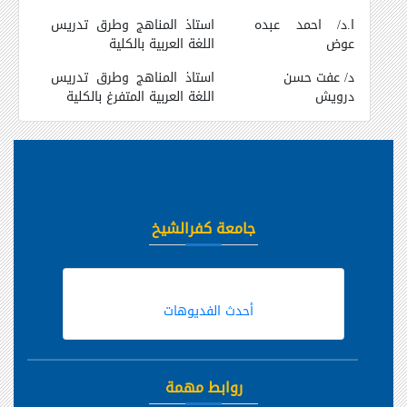
ا.د/ احمد عبده
استاذ المناهج وطرق تدريس
عوض
اللغة العربية بالكلية
د/ عفت حسن
استاذ المناهج وطرق تدريس
درويش
اللغة العربية المتفرغ بالكلية
جامعة كفرالشيخ
أحدث الفديوهات
روابط مهمة