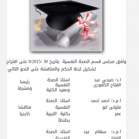
وافق مجلس قسم الصحة النفسية بتاريخ 30 /8/2015 على اقتراح
تشكيل لجنة الحكم والمناقشة على النحو التالي
:
ا.د/ صبحي عبد
استاذ الصحة
رئيسا
الفتاح الكفورى
النفسية
ومشرفا
وعميد الكلية
ا.م.د/
احمد احمد
استاذ الصحة
متولى ابو
النفسية
مناقشا
عمر
بكلية التربية
خارجيا
بطنطا
ا.م.د/ سهام عبد
استاذ الصحة
الغفار
النفسية