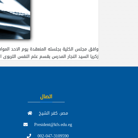
زكريا السيد النجار المدرس بقسم علم النفس التربوى
اتصال
مصر، كفر الشيخ
President@kfs.edu.eg
002-047-3109590