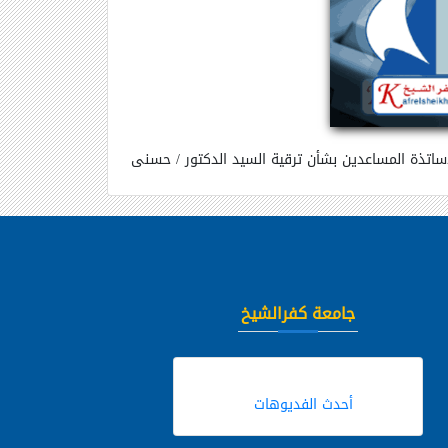
مية الدائمة لترقية الاساتذة والاساتذة المساعدين بشأن ترقية السيد الدكتور / حسنى
جامعة كفرالشيخ
أحدث الفديوهات