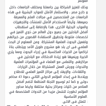
المؤتمر
وذلك لتعزيز الشراكة بين جامعتنا ومختلف الجامعات داخل
و خارج مصر ، والاستثمار الأمثل للموارد البشرية في هذه
الجامعات من المتخصصين في مجالات العلم والمعرفة
جميعها، وأيضاً الاستخدام الأمثل للمنشآت والتجهيزات
والموارد البحثية الأخرى، هذا بالإضافة إلى استقطاب
أفضل الباحثين من جميع دول العالم من ذوي التميز في
تخصصات متنوعة وتحقيق الاستفادة القصوى من خبراتهم
وتفعيل البحوث العلمية المشتركة. ومن المعلوم ان البحث
العلمي فى اى بلد هو مشروع طويل الأمد ويتطلب بناءً
تراكمياً من الخبرات المكتسبة في إجراء البحوث ومما يثري
الخبرة وينميها هو زيادة الاحتكاك مع الباحثين في
مراكزهم، والتماس مع العلماء في المؤتمرات العلمية
والندوات وورش العمل المشتركة من خلال الزيارات
واللقاءات، والإيفاد إلى مراكز التميز العلمي للاطلاع.
ويلاحظ في إعداد المؤتمر الدولي الثاني دعوة 43 محاضر
دولى و كما تم توسيع اللجنة المنظمة لتضم أفضل
العناصر من كليات ومراكز بحثية مختلفة وايضا محاور
المؤتمر تطورت لتشمل مزيدا من الندوات المتخصصة في
العلوم الأساسية.
تتمثل فى الاتى :