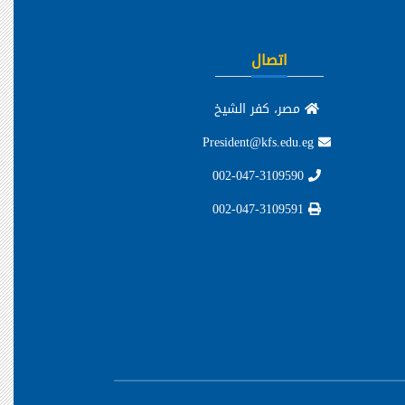
اتصال
مصر، كفر الشيخ
President@kfs.edu.eg
002-047-3109590
002-047-3109591