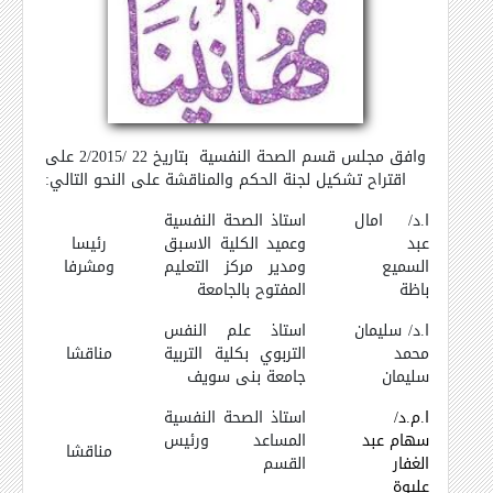
وافق مجلس قسم الصحة النفسية
بتاريخ 22 /2/2015 على
اقتراح تشكيل لجنة الحكم والمناقشة على النحو التالي
:
ا.د/ امال
استاذ الصحة النفسية
عبد
وعميد الكلية الاسبق
رئيسا
السميع
ومدير مركز التعليم
ومشرفا
باظة
المفتوح بالجامعة
ا.د/ سليمان
استاذ علم النفس
محمد
التربوي بكلية التربية
مناقشا
سليمان
جامعة بنى سويف
ا.م.د/
استاذ الصحة النفسية
سهام عبد
المساعد ورئيس
مناقشا
الغفار
القسم
عليوة