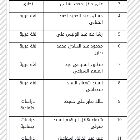
3
على جلال محمد شلبى
تجارى
4
حسنى عبد الحميد احمد
لغة عربية
الكنانى
5
رشا طه عبد الونيس على
لغة عربية
6
محمود عبد الهادى محمد
لغة عربية
طايل
7
مطاوع السباعى عبد
لغه عربية
المنعم السباعى
8
السيد شعبان السيد
لغه عربية
مصطفى
9
خالد صابر على حميده
دراسات
اجتماعية
10
شيماء هلال ابراهيم السيد
دراسات
متولى
اجتماعية
11
عبير عبد الخالق اسماعيل
دراسات