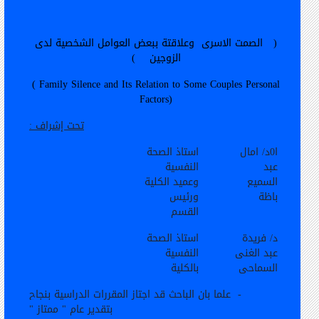
(
الصمت الاسرى
وعلاقتة ببعض العوامل الشخصية لدى
الزوجين
)
( Family Silence and Its Relation to Some Couples Personal
Factors)
تحت إشراف :
ا0د/ امال
استاذ الصحة
عبد
النفسية
السميع
وعميد الكلية
باظة
ورئيس
القسم
د/ فريدة
استاذ الصحة
عبد الغنى
النفسية
السماحى
بالكلية
-
علما بان الباحث قد اجتاز المقررات الدراسية بنجاح
بتقدير عام " ممتاز "